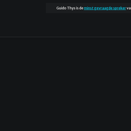
Guido Thys is de
minst gevraagde spreker
va