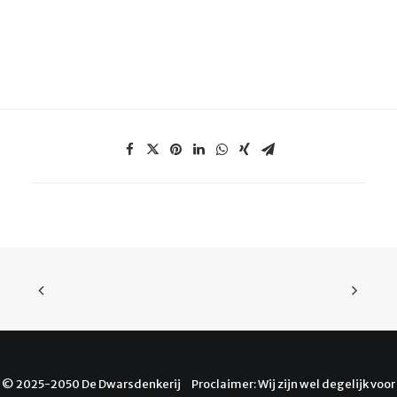
© 2025-2050 De Dwarsdenkerij Proclaimer: Wij zijn wel degelijk voor