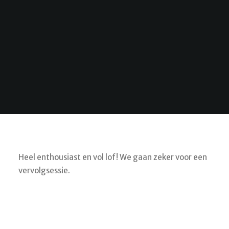
Heel enthousiast en vol lof! We gaan zeker voor een
vervolgsessie.