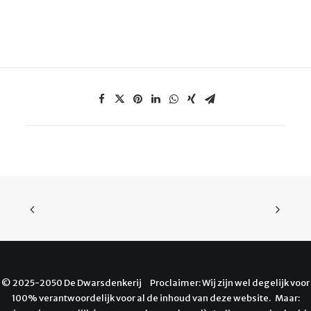
© 2025-2050 De Dwarsdenkerij Proclaimer: Wij zijn wel degelijk voor
100% verantwoordelijk voor al de inhoud van deze website. Maar: