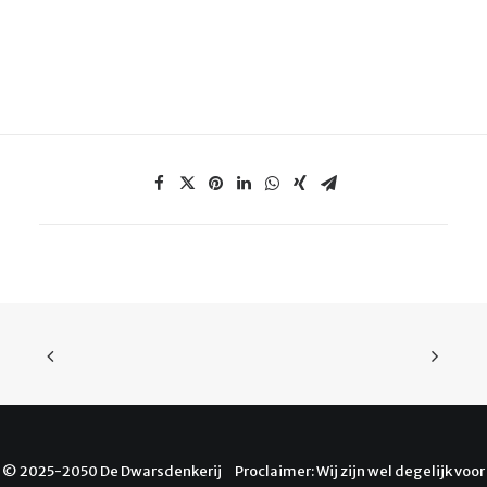
© 2025-2050 De Dwarsdenkerij Proclaimer: Wij zijn wel degelijk voor