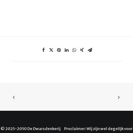
© 2025-2050 De Dwarsdenkerij Proclaimer: Wij zijn wel degelijk voor